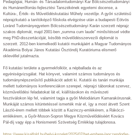
Pedagógiai, Humán- és Társadalomtudományi Kar Bölcsészettudományi
és Humánerőforrás-fejlesztési Tanszékének egyetemi docense, a
Kultúra-, Érték- és Művelődéskutatási Műhely vezetője. A győri születésű
néprajzkutató a tanítóképző főiskola elvégzése után a budapesti Eötvös
Loránd Tudományegyetem Bölcsészettudományi Karán szerzett néprajz
szakos diplomát, majd 2001-ben „summa cum laude” minősítéssel védte
meg PhD-disszertációját, később művelődésszervezői diplomát is
szerzett. 2012-ben kiemelkedő kutatói munkájáért a Magyar Tudományos
Akadémia Bolyai János Kutatási Ösztöndíj Kuratóriuma elismerő
oklevéllel jutalmazta.
Fő kutatási területe a gyermekfolklór, a népballada és az
egyéniségvizsgálat. Hat könyvet, valamint számos tudományos és
tudománynépszerűsítő publikációt adott ki. Kutatói és tanári munkája
mellett tudományos konferenciákon szerepel, néprajzi táborokat szervez,
közművelődési feladatokat lát el, kiállításokon és művészeti
fesztiválokon lép fel, valamint tagja a győri Melodiárium Kamarakórusnak.
Munkáját számos kitüntetéssel ismerték már el, így a most átvett Szent
László-érem mellett többek között a Kazinczy-emlékérem, a Rákóczi-
emlékérem, a Győr-Moson-Sopron Megye Közművelődéséért Kovács
Pál-díj vagy épp a Honismereti Szövetség Emléklap tulajdonosa.
https://www.kisalfold.hu/helyi-kozelet/2025/07/het-embere-lanczendorfer-