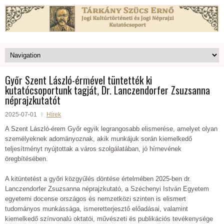
Győr Szent László-érmével tüntették ki
kutatócsoportunk tagját, Dr. Lanczendorfer Zsuzsanna
néprajzkutatót
2025-07-01
Hírek
A Szent László-érem Győr egyik legrangosabb elismerése, amelyet olyan
személyeknek adományoznak, akik munkájuk során kiemelkedő
teljesítményt nyújtottak a város szolgálatában, jó hírnevének
öregbítésében.
A kitüntetést a győri közgyűlés döntése értelmében 2025-ben dr.
Lanczendorfer Zsuzsanna néprajzkutató, a Széchenyi István Egyetem
egyetemi docense országos és nemzetközi szinten is elismert
tudományos munkássága, ismeretterjesztő előadásai, valamint
kiemelkedő színvonalú oktatói, művészeti és publikációs tevékenysége