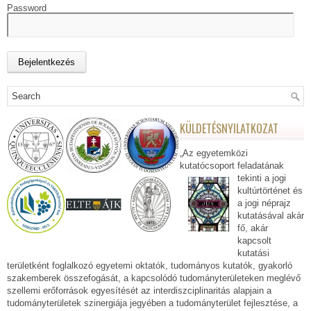
Password
KÜLDETÉSNYILATKOZAT
„Az egyetemközi
kutatócsoport feladatának
tekinti a jogi
kultúrtörténet és
a jogi néprajz
kutatásával akár
fő, akár
kapcsolt
kutatási
területként foglalkozó egyetemi oktatók, tudományos kutatók, gyakorló
szakemberek összefogását, a kapcsolódó tudományterületeken meglévő
szellemi erőforrások egyesítését az interdiszciplinaritás alapjain a
tudományterületek szinergiája jegyében a tudományterület fejlesztése, a