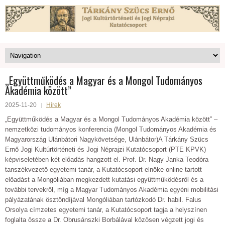
„Együttműködés a Magyar és a Mongol Tudományos
Akadémia között”
2025-11-20
Hírek
„Együttműködés a Magyar és a Mongol Tudományos Akadémia között” –
nemzetközi tudományos konferencia (Mongol Tudományos Akadémia és
Magyarország Ulánbátori Nagykövetsége, Ulánbátor)A Tárkány Szücs
Ernő Jogi Kultúrtörténeti és Jogi Néprajzi Kutatócsoport (PTE KPVK)
képviseletében két előadás hangzott el. Prof. Dr. Nagy Janka Teodóra
tanszékvezető egyetemi tanár, a Kutatócsoport elnöke online tartott
előadást a Mongóliában megkezdett kutatási együttműködésről és a
további tervekről, míg a Magyar Tudományos Akadémia egyéni mobilitási
pályázatának ösztöndíjával Mongóliában tartózkodó Dr. habil. Falus
Orsolya címzetes egyetemi tanár, a Kutatócsoport tagja a helyszínen
foglalta össze a Dr. Obrusánszki Borbálával közösen végzett jogi és