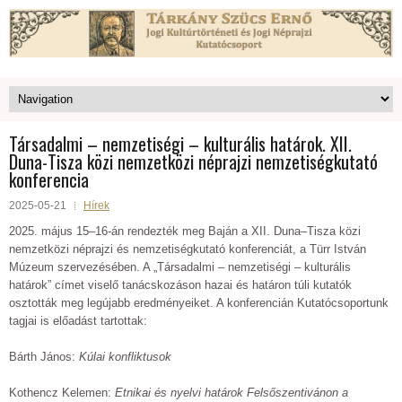
Társadalmi – nemzetiségi – kulturális határok. XII.
Duna-Tisza közi nemzetközi néprajzi nemzetiségkutató
konferencia
2025-05-21
Hírek
2025. május 15–16-án rendezték meg Baján a XII. Duna–Tisza közi
nemzetközi néprajzi és nemzetiségkutató konferenciát, a Türr István
Múzeum szervezésében. A „Társadalmi – nemzetiségi – kulturális
határok” címet viselő tanácskozáson hazai és határon túli kutatók
osztották meg legújabb eredményeiket. A konferencián Kutatócsoportunk
tagjai is előadást tartottak:
Bárth János:
Kúlai konfliktusok
Kothencz Kelemen:
Etnikai és nyelvi határok Felsőszentivánon a