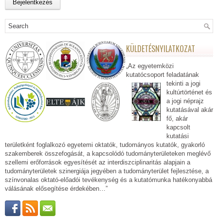
KÜLDETÉSNYILATKOZAT
„Az egyetemközi
kutatócsoport feladatának
tekinti a jogi
kultúrtörténet és
a jogi néprajz
kutatásával akár
fő, akár
kapcsolt
kutatási
területként foglalkozó egyetemi oktatók, tudományos kutatók, gyakorló
szakemberek összefogását, a kapcsolódó tudományterületeken meglévő
szellemi erőforrások egyesítését az interdiszciplinaritás alapjain a
tudományterületek szinergiája jegyében a tudományterület fejlesztése, a
színvonalas oktató-előadói tevékenység és a kutatómunka hatékonyabbá
válásának elősegítése érdekében…”