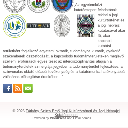
„Az egyetemközi
kutatócsoport feladatának
tekinti a jogi
kultúrtörténet és
a jogi néprajz
kutatásával akár
fő, akár
kapcsolt
kutatási
területként foglalkozó egyetemi oktatók, tudományos kutatók, gyakorló
szakemberek összefogását, a kapcsolódó tudományterületeken meglévő
szellemi erőforrások egyesítését az interdiszciplinaritás alapjain a
tudományterületek szinergiája jegyében a tudományterület fejlesztése, a
színvonalas oktató-előadói tevékenység és a kutatómunka hatékonyabbá
válásának elősegítése érdekében…”
© 2026
Tárkány Szücs Ernő Jogi Kultúrtörténeti és Jogi Néprajzi
Kutatócsoport
Powered by
WordPress
and
FlexiThemes