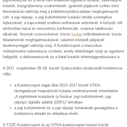
jogtörténészek és a téma iránt érdeklődő egyetemi oktatók, tudományos
kutatók, közgyűjteményi szakemberek, gyakorló jogászok széles körű
bevonásával valósítja meg a küldetésnyilatkozatában megfogalmazott
célt: a jogi néprajz, a jogi kultúrtörténet kutatási terület szinergikus
fejlesztését, a kapcsolódó szellemi erőforrások erősítését. A kitűzött célt
elsősorban hazai és nemzetközi konferenciák, szakmai találkozási
alkalmak, fórumok szervezésével, közös
honlap
működtetésével, közös
feladattervek megfogalmazásával, valamint kiterjedt pályázati
tevékenységgel valósítja meg. A Kutatócsoport a klasszikus
műhelymunka tudományos színtere, amely lehetőséget nyújt az egyetemi
hallgatók, a doktoranduszok és a fiatal kutatók tehetséggondozására is.
A 2017. szeptember 28–29. között Szekszárdon rendezendő konferencia
célja:
a Kutatócsoport tagjai által 2013–2017 között OTKA-
támogatással megvalósuló kutatás eredményeinek ismertetése
„A jogtörténeti kutatások új forrásai: jogi kultúrtörténeti, jogi
néprajzi digitális adattár (DDFL)”
témában;
a jogi kultúrtörténet és a jogi néprajz forrásainak gazdagítása a
konferencia előadói és előadásai révén.
A
TSZE Kutatócsoport
és az OTKA-kutatócsoport keretei között