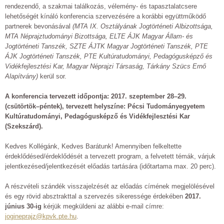
rendezendő, a szakmai találkozás, vélemény- és tapasztalatcsere
lehetőségét kínáló konferencia szervezésére a korábbi együttműködő
partnerek bevonásával
(MTA IX. Osztályának Jogtörténeti Albizottsága,
MTA Néprajztudományi Bizottsága, ELTE ÁJK Magyar Állam- és
Jogtörténeti Tanszék, SZTE ÁJTK Magyar Jogtörténeti Tanszék, PTE
ÁJK Jogtörténeti Tanszék, PTE Kultúratudományi, Pedagógusképző és
Vidékfejlesztési Kar, Magyar Néprajzi Társaság, Tárkány Szücs Ernő
Alapítvány)
kerül sor.
A konferencia tervezett időpontja: 2017. szeptember 28–29.
(csütörtök–péntek), tervezett helyszíne: Pécsi Tudományegyetem
Kultúratudományi, Pedagógusképző és Vidékfejlesztési Kar
(Szekszárd).
Kedves Kollégánk, Kedves Barátunk! Amennyiben felkeltette
érdeklődésed/érdeklődését a tervezett program, a felvetett témák, várjuk
jelentkezésed/jelentkezését előadás tartására (időtartama max. 20 perc).
A részvételi szándék visszajelzését az előadás címének megjelölésével
és egy rövid absztrakttal a szervezés sikeressége érdekében
2017.
június 30-ig
kérjük megküldeni az alábbi e-mail címre:
jogineprajz@kpvk.pte.hu
.