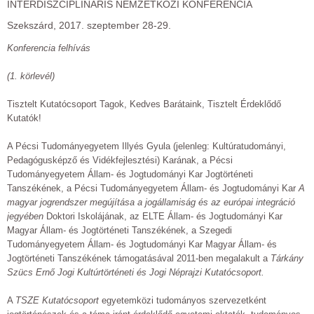
INTERDISZCIPLINÁRIS NEMZETKÖZI KONFERENCIA
Szekszárd, 2017. szeptember 28-29.
Konferencia felhívás
(1. körlevél)
Tisztelt Kutatócsoport Tagok, Kedves Barátaink, Tisztelt Érdeklődő
Kutatók!
A Pécsi Tudományegyetem Illyés Gyula (jelenleg: Kultúratudományi,
Pedagógusképző és Vidékfejlesztési) Karának, a Pécsi
Tudományegyetem Állam- és Jogtudományi Kar Jogtörténeti
Tanszékének, a Pécsi Tudományegyetem Állam- és Jogtudományi Kar
A
magyar jogrendszer megújítása a jogállamiság és az európai integráció
jegyében
Doktori Iskolájának, az ELTE Állam- és Jogtudományi Kar
Magyar Állam- és Jogtörténeti Tanszékének, a Szegedi
Tudományegyetem Állam- és Jogtudományi Kar Magyar Állam- és
Jogtörténeti Tanszékének támogatásával 2011-ben megalakult a
Tárkány
Szücs Ernő Jogi Kultúrtörténeti és Jogi Néprajzi Kutatócsoport.
A
TSZE Kutatócsoport
egyetemközi tudományos szervezetként