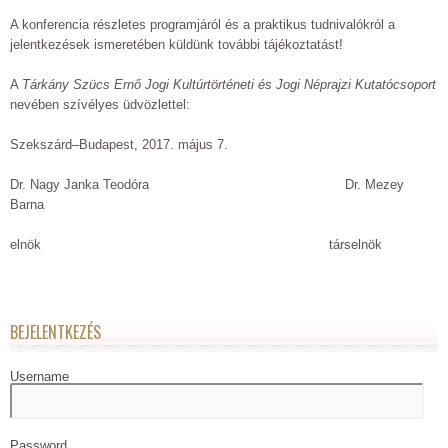
A konferencia részletes programjáról és a praktikus tudnivalókról a
jelentkezések ismeretében küldünk további tájékoztatást!
A
Tárkány Szücs Ernő Jogi Kultúrtörténeti és Jogi Néprajzi Kutatócsoport
nevében szívélyes üdvözlettel:
Szekszárd–Budapest, 2017. május 7.
Dr. Nagy Janka Teodóra Dr. Mezey
Barna
elnök társelnök
BEJELENTKEZÉS
Username
Password