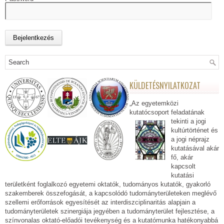
KÜLDETÉSNYILATKOZAT
„Az egyetemközi
kutatócsoport feladatának
tekinti a jogi
kultúrtörténet és
a jogi néprajz
kutatásával akár
fő, akár
kapcsolt
kutatási
területként foglalkozó egyetemi oktatók, tudományos kutatók, gyakorló
szakemberek összefogását, a kapcsolódó tudományterületeken meglévő
szellemi erőforrások egyesítését az interdiszciplinaritás alapjain a
tudományterületek szinergiája jegyében a tudományterület fejlesztése, a
színvonalas oktató-előadói tevékenység és a kutatómunka hatékonyabbá