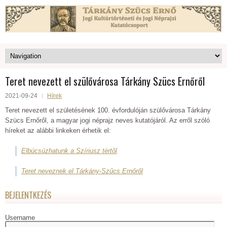
Teret nevezett el szülővárosa Tárkány Szücs Ernőről
2021-09-24
Hírek
Teret nevezett el születésének 100. évfordulóján szülővárosa Tárkány
Szücs Ernőről, a magyar jogi néprajz neves kutatójáról. Az erről szóló
híreket az alábbi linkeken érhetik el:
Elbúcsúzhatunk a Szíriusz tértől
Teret neveznek el Tárkány-Szűcs Ernőről
BEJELENTKEZÉS
Username