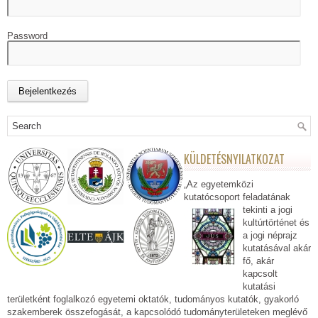
Password
KÜLDETÉSNYILATKOZAT
„Az egyetemközi
kutatócsoport feladatának
tekinti a jogi
kultúrtörténet és
a jogi néprajz
kutatásával akár
fő, akár
kapcsolt
kutatási
területként foglalkozó egyetemi oktatók, tudományos kutatók, gyakorló
szakemberek összefogását, a kapcsolódó tudományterületeken meglévő