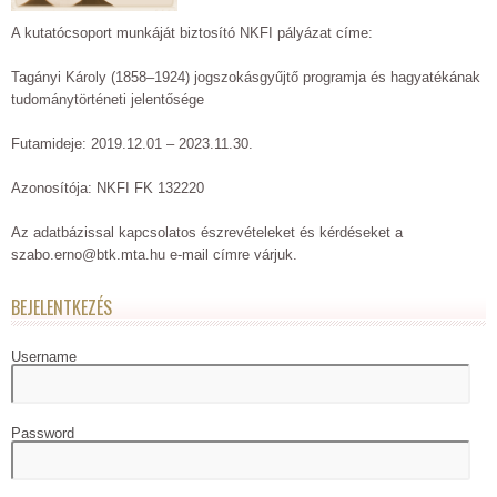
A kutatócsoport munkáját biztosító NKFI pályázat címe:
Tagányi Károly (1858–1924) jogszokásgyűjtő programja és hagyatékának
tudománytörténeti jelentősége
Futamideje: 2019.12.01 – 2023.11.30.
Azonosítója: NKFI FK 132220
Az adatbázissal kapcsolatos észrevételeket és kérdéseket a
szabo.erno@btk.mta.hu e-mail címre várjuk.
BEJELENTKEZÉS
Username
Password