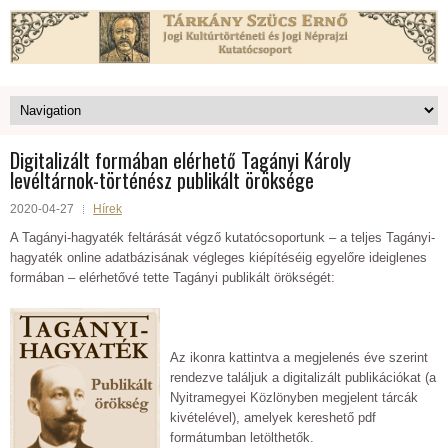
Digitalizált formában elérhető Tagányi Károly
levéltárnok-történész publikált öröksége
2020-04-27
Hírek
A Tagányi-hagyaték feltárását végző kutatócsoportunk – a teljes Tagányi-
hagyaték online adatbázisának végleges kiépítéséig egyelőre ideiglenes
formában – elérhetővé tette Tagányi publikált örökségét:
Az ikonra kattintva a megjelenés éve szerint
rendezve találjuk a digitalizált publikációkat (a
Nyitramegyei Közlönyben megjelent tárcák
kivételével), amelyek kereshető pdf
formátumban letölthetők.