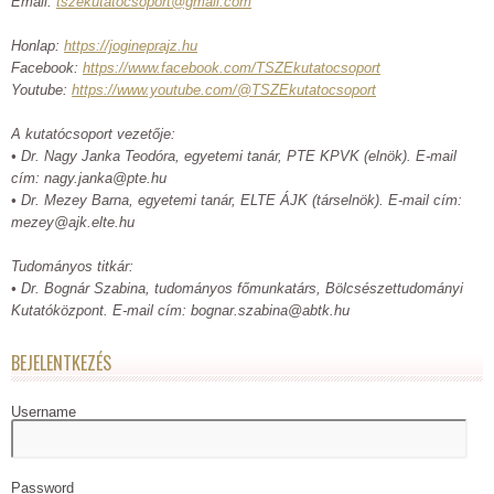
Email:
tszekutatocsoport@gmail.com
Honlap:
https://jogineprajz.hu
Facebook:
https://www.facebook.com/TSZEkutatocsoport
Youtube:
https://www.youtube.com/@TSZEkutatocsoport
A kutatócsoport vezetője:
• Dr. Nagy Janka Teodóra, egyetemi tanár, PTE KPVK (elnök). E-mail
cím: nagy.janka@pte.hu
• Dr. Mezey Barna, egyetemi tanár, ELTE ÁJK (társelnök). E-mail cím:
mezey@ajk.elte.hu
Tudományos titkár:
• Dr. Bognár Szabina, tudományos főmunkatárs, Bölcsészettudományi
Kutatóközpont. E-mail cím: bognar.szabina@abtk.hu
BEJELENTKEZÉS
Username
Password