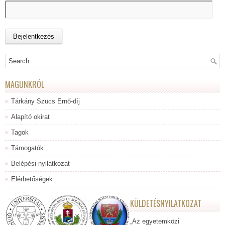
MAGUNKRÓL
Tárkány Szücs Ernő-díj
Alapító okirat
Tagok
Támogatók
Belépési nyilatkozat
Elérhetőségek
KÜLDETÉSNYILATKOZAT
„Az egyetemközi