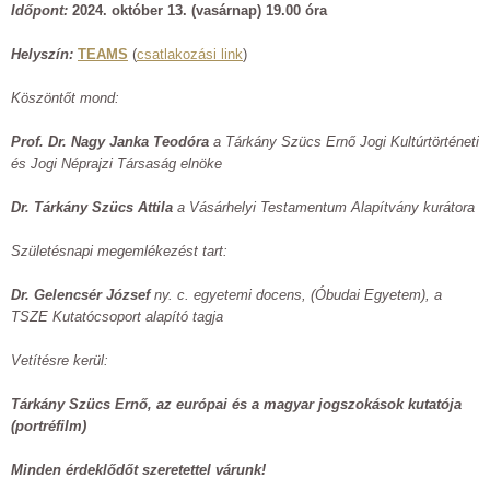
Időpont:
2024. október 13. (vasárnap) 19.00 óra
Helyszín:
TEAMS
(
csatlakozási link
)
Köszöntőt mond:
Prof. Dr. Nagy Janka Teodóra
a Tárkány Szücs Ernő Jogi Kultúrtörténeti
és Jogi Néprajzi Társaság elnöke
Dr. Tárkány Szücs Attila
a Vásárhelyi Testamentum Alapítvány kurátora
Születésnapi megemlékezést tart:
Dr. Gelencsér József
ny. c. egyetemi docens, (Óbudai Egyetem), a
TSZE Kutatócsoport alapító tagja
Vetítésre kerül:
Tárkány Szücs Ernő, az európai és a magyar jogszokások kutatója
(portréfilm)
Minden érdeklődőt szeretettel várunk!