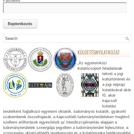
Password
KÜLDETÉSNYILATKOZAT
„Az egyetemközi
kutatócsoport feladatának
tekinti a jogi
kultúrtörténet és
a jogi néprajz
kutatásával akár
fő, akár
kapcsolt
kutatási
területként foglalkozó egyetemi oktatók, tudományos kutatók, gyakorló
szakemberek összefogását, a kapcsolódó tudományterületeken meglévő
szellemi erőforrások egyesítését az interdiszciplinaritás alapjain a
tudományterületek szinergiája jegyében a tudományterület fejlesztése, a
színvonalas oktató-előadói tevékenység és a kutatómunka hatékonyabbá